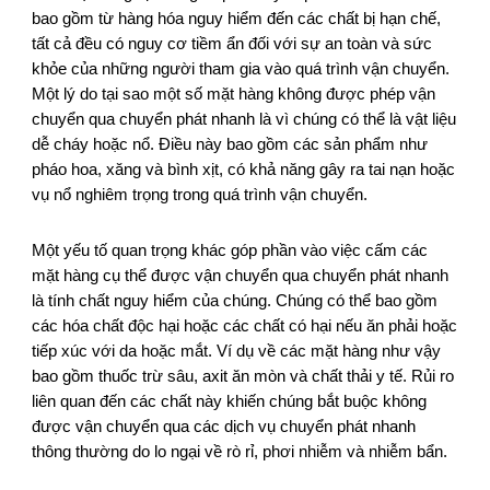
bao gồm từ hàng hóa nguy hiểm đến các chất bị hạn chế,
tất cả đều có nguy cơ tiềm ẩn đối với sự an toàn và sức
khỏe của những người tham gia vào quá trình vận chuyển.
Một lý do tại sao một số mặt hàng không được phép vận
chuyển qua chuyển phát nhanh là vì chúng có thể là vật liệu
dễ cháy hoặc nổ. Điều này bao gồm các sản phẩm như
pháo hoa, xăng và bình xịt, có khả năng gây ra tai nạn hoặc
vụ nổ nghiêm trọng trong quá trình vận chuyển.
Một yếu tố quan trọng khác góp phần vào việc cấm các
mặt hàng cụ thể được vận chuyển qua chuyển phát nhanh
là tính chất nguy hiểm của chúng. Chúng có thể bao gồm
các hóa chất độc hại hoặc các chất có hại nếu ăn phải hoặc
tiếp xúc với da hoặc mắt. Ví dụ về các mặt hàng như vậy
bao gồm thuốc trừ sâu, axit ăn mòn và chất thải y tế. Rủi ro
liên quan đến các chất này khiến chúng bắt buộc không
được vận chuyển qua các dịch vụ chuyển phát nhanh
thông thường do lo ngại về rò rỉ, phơi nhiễm và nhiễm bẩn.