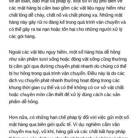
về an toàn, bảo mật và pháp lý. Một số ví dụ phổ biến về
các mặt hàng bị cấm bao gồm các vật liệu nguy hiểm như
chất lỏng dễ cháy, chất nổ và chất phóng xạ. Những mặt
hàng này gây rủi ro đáng kể trong quá trình vận chuyển và
có thể gây ra tai nạn hoặc tổn hại cho những người xử lý
các gói hàng.
Ngoài các vật liệu nguy hiểm, một số hàng hóa dễ hỏng
như sản phẩm tươi sống hoặc động vật sống cũng thường
bị cấm gửi qua đường chuyển phát nhanh do chúng có thể
bị hư hỏng trong quá trình vận chuyển. Điều này là do các
dịch vụ chuyển phát nhanh thường hoạt động trong các
khung thời gian cụ thể và có thể không có cơ sở vật chất
hoặc chuyên môn cần thiết để xử lý đúng cách các sản
phẩm dễ hỏng.
Hơn nữa, có những hạn chế pháp lý đối với việc gửi một số
mặt hàng qua biên giới quốc tế. Ví dụ: nghiêm cấm vận
chuyển ma tuý, vũ khí, hàng giả và các chất bất hợp pháp