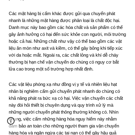
Các mặt hàng bị cấm khác được gửi qua chuyển phát
nhanh là những mặt hàng được phân loại là chất độc hại.
Danh mục này bao gồm các hóa chất và sản phẩm có thể
gây ảnh hưởng có hại đến sức khỏe con người, môi trường
hoặc cả hai. Những chất như vậy có thể bao gồm các vật
liệu ăn mòn như axit và kiềm, có thể gây bỏng khi tiếp xúc
với da hoặc mắt. Ngoài ra, các chất lỏng và khí dễ cháy
thường bị hạn chế vận chuyển do chúng có nguy cơ bắt
lửa cao trong một số trường hợp nhất định.
Các vật liệu phóng xạ như đồng vị y tế và nhiên liệu hạt
nhân bị nghiêm cấm gửi chuyển phát nhanh do chúng có
khả năng phát ra bức xạ có hại. Việc vận chuyển các chất
này đòi hỏi thiết bị chuyên dụng và quy trình xử lý mà
những người chuyển phát thông thường không có. Nhìn
chung, việc cấm những hàng hóa nguy hiểm này nhằm
đảm bảo an toàn cho những người tham gia vận chuyển
hàng hóa và ngăn ngừa các tai nạn có thể gây hậu quả