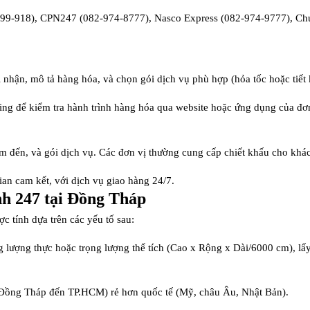
-199-918), CPN247 (082-974-8777), Nasco Express (082-974-9777), Chu
ời nhận, mô tả hàng hóa, và chọn gói dịch vụ phù hợp (hỏa tốc hoặc tiết 
king để kiểm tra hành trình hàng hóa qua website hoặc ứng dụng của đơ
ểm đến, và gói dịch vụ. Các đơn vị thường cung cấp chiết khấu cho khá
ian cam kết, với dịch vụ giao hàng 24/7.
h 247 tại Đồng Tháp
c tính dựa trên các yếu tố sau:
g lượng thực hoặc trọng lượng thể tích (Cao x Rộng x Dài/6000 cm), lấy 
(Đồng Tháp đến TP.HCM) rẻ hơn quốc tế (Mỹ, châu Âu, Nhật Bản).