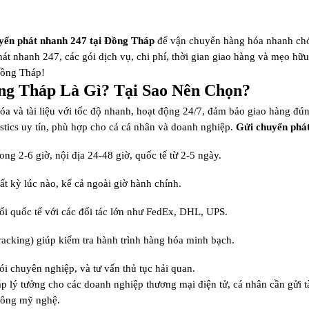
yển phát nhanh 247 tại Đồng Tháp
để vận chuyển hàng hóa nhanh chóng
 phát nhanh 247, các gói dịch vụ, chi phí, thời gian giao hàng và mẹo h
Đồng Tháp!
ồng Tháp Là Gì? Tại Sao Nên Chọn?
a và tài liệu với tốc độ nhanh, hoạt động 24/7, đảm bảo giao hàng đún
stics uy tín, phù hợp cho cả cá nhân và doanh nghiệp.
Gửi chuyển phá
ong 2-6 giờ, nội địa 24-48 giờ, quốc tế từ 2-5 ngày.
ất kỳ lúc nào, kể cả ngoài giờ hành chính.
nối quốc tế với các đối tác lớn như FedEx, DHL, UPS.
racking) giúp kiểm tra hành trình hàng hóa minh bạch.
ói chuyên nghiệp, và tư vấn thủ tục hải quan.
áp lý tưởng cho các doanh nghiệp thương mại điện tử, cá nhân cần gửi 
công mỹ nghệ.