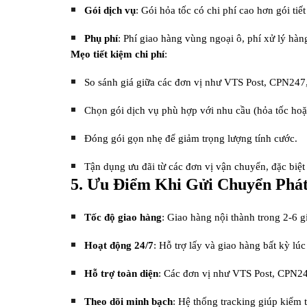
Gói dịch vụ
: Gói hỏa tốc có chi phí cao hơn gói tiế
Phụ phí
: Phí giao hàng vùng ngoại ô, phí xử lý hàng
Mẹo tiết kiệm chi phí
:
So sánh giá giữa các đơn vị như VTS Post, CPN247,
Chọn gói dịch vụ phù hợp với nhu cầu (hỏa tốc hoặc
Đóng gói gọn nhẹ để giảm trọng lượng tính cước.
Tận dụng ưu đãi từ các đơn vị vận chuyển, đặc biệt 
5. Ưu Điểm Khi Gửi Chuyển Phát
Tốc độ giao hàng
: Giao hàng nội thành trong 2-6 gi
Hoạt động 24/7
: Hỗ trợ lấy và giao hàng bất kỳ lú
Hỗ trợ toàn diện
: Các đơn vị như VTS Post, CPN247
Theo dõi minh bạch
: Hệ thống tracking giúp kiểm t