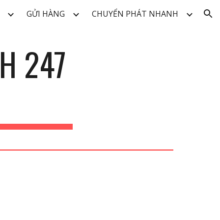
GỬI HÀNG
CHUYỂN PHÁT NHANH
ion
H 247