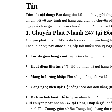
Tín
Tóm tắt nội dung
: Bạn đang tìm kiếm dịch vụ
gửi chu
tin chi tiết về quy trình gửi hàng qua dịch vụ chuyển
ngay để chọn giải pháp vận chuyển phù hợp nhất tại 
1. Chuyển Phát Nhanh 247 tại Đ
Chuyển phát nhanh 247
là dịch vụ vận chuyển hàng hó
Tháp, dịch vụ này được cung cấp bởi nhiều đơn vị logi
Tốc độ giao hàng vượt trội
: Giao hàng nội thành tr
Hoạt động liên tục 24/7
: Hỗ trợ nhận và gửi hàng b
Mạng lưới rộng khắp
: Phủ sóng toàn quốc và kết 
Công nghệ hiện đại
: Hệ thống theo dõi đơn hàng (t
Dịch vụ linh hoạt
: Hỗ trợ giao nhận tận nơi, đóng g
Gửi chuyển phát nhanh 247 tại Đồng Tháp
là giải ph
như trà Tân Cương, gốm sứ Bát Tràng, hoặc hàng thủ 