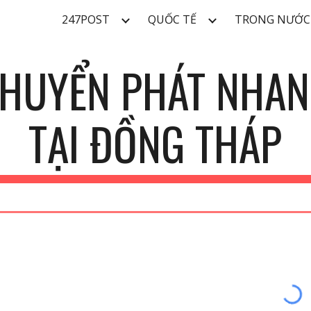
247POST
QUỐC TẾ
TRONG NƯỚC
ip to main content
Skip to navigat
CHUYỂN PHÁT NHAN
TẠI
ĐỒNG THÁP