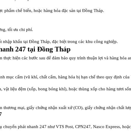
ực phẩm chế biến, hoặc hàng hóa đặc sản tại Đồng Tháp.
g, tối ưu chi phí.
t nhập khẩu tại Đồng Tháp, đặc biệt trong các khu công nghiệp.
hanh 247 tại Đồng Tháp
ần thực hiện các bước sau để đảm bảo quy trình thuận lợi và hàng hóa a
h mục cấm (vũ khí, chất cấm, hàng hóa bị hạn chế theo quy định của 
n, vật liệu đệm (xốp, bong bóng khí), hoặc thùng xốp cho hàng tươi số
ơn thương mại, giấy chứng nhận xuất xứ (CO), giấy chứng nhận chất lượn
7
vụ chuyển phát nhanh 247 như VTS Post, CPN247, Nasco Express, hoặc c