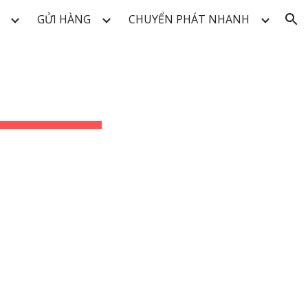
GỬI HÀNG
CHUYỂN PHÁT NHANH
ion