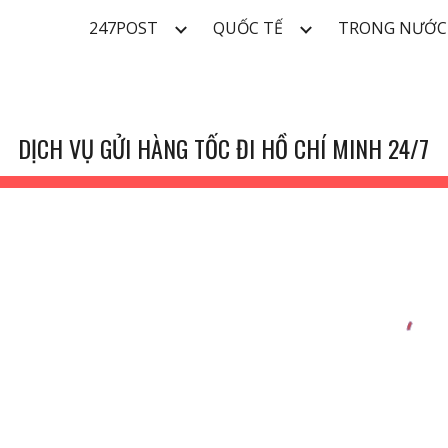
247POST
QUỐC TẾ
TRONG NƯỚC
ip to main content
Skip to navigat
DỊCH VỤ GỬI HÀNG TỐC ĐI HỒ CHÍ MINH 24/7