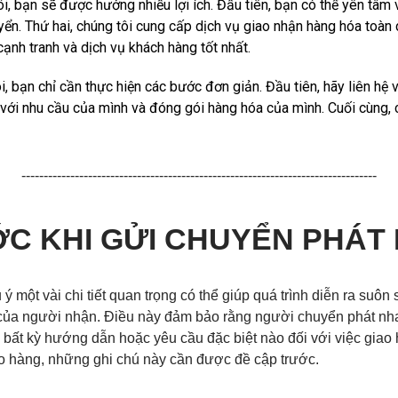
i, bạn sẽ được hưởng nhiều lợi ích. Đầu tiên, bạn có thể yên tâm
yển. Thứ hai, chúng tôi cung cấp dịch vụ giao nhận hàng hóa toàn d
cạnh tranh và dịch vụ khách hàng tốt nhất.
, bạn chỉ cần thực hiện các bước đơn giản. Đầu tiên, hãy liên hệ 
ới nhu cầu của mình và đóng gói hàng hóa của mình. Cuối cùng, c
--------------------------------------------------------------------------------
C KHI GỬI CHUYỂN PHÁT
ý một vài chi tiết quan trọng có thể giúp quá trình diễn ra suôn
n lạc của người nhận. Điều này đảm bảo rằng người chuyển phát 
nh bất kỳ hướng dẫn hoặc yêu cầu đặc biệt nào đối với việc giao 
o hàng, những ghi chú này cần được đề cập trước.