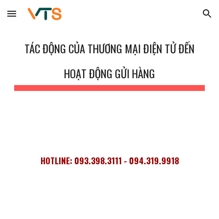
Skip to main content
Skip to navigation
TÁC ĐỘNG CỦA THƯƠNG MẠI ĐIỆN TỬ ĐẾN
HOẠT ĐỘNG GỬI HÀNG
HOTLINE: 093.398.3111 - 094.319.9918