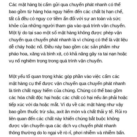
Các mặt hàng bị cấm gửi qua chuyển phát nhanh có thể
bao gồm từ hàng hóa nguy hiểm đến các chất bị hạn chế,
tất cả đều có nguy cơ tiềm ẩn đối với sự an toàn và sức
khỏe của những người tham gia vào quá trình vận chuyển.
Một lý do tại sao một số mặt hàng không được phép vận
chuyển qua chuyển phát nhanh là vì chúng có thể là vật liệu
dễ cháy hoặc nổ. Điều này bao gồm các sản phẩm như
pháo hoa, xăng và bình xịt, có khả năng gây ra tai nạn hoặc
vụ nổ nghiêm trọng trong quá trình vận chuyển.
Một yếu tố quan trọng khác góp phần vào việc cấm các
mặt hàng cụ thể được vận chuyển qua chuyển phát nhanh
là tính chất nguy hiểm của chúng. Chúng có thể bao gồm
các hóa chất độc hại hoặc các chất có hại nếu ăn phải hoặc
tiếp xúc với da hoặc mắt. Ví dụ về các mặt hàng như vậy
bao gồm thuốc trừ sâu, axit ăn mòn và chất thải y tế. Rủi ro
liên quan đến các chất này khiến chúng bắt buộc không
được vận chuyển qua các dịch vụ chuyển phát nhanh
thông thường do lo ngại về rò rỉ, phơi nhiễm và nhiễm bẩn.