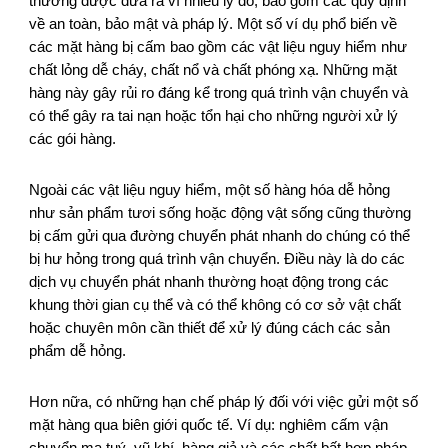
thường được đưa ra vì nhiều lý do, bao gồm các quy định
về an toàn, bảo mật và pháp lý. Một số ví dụ phổ biến về
các mặt hàng bị cấm bao gồm các vật liệu nguy hiểm như
chất lỏng dễ cháy, chất nổ và chất phóng xạ. Những mặt
hàng này gây rủi ro đáng kể trong quá trình vận chuyển và
có thể gây ra tai nạn hoặc tổn hại cho những người xử lý
các gói hàng.
Ngoài các vật liệu nguy hiểm, một số hàng hóa dễ hỏng
như sản phẩm tươi sống hoặc động vật sống cũng thường
bị cấm gửi qua đường chuyển phát nhanh do chúng có thể
bị hư hỏng trong quá trình vận chuyển. Điều này là do các
dịch vụ chuyển phát nhanh thường hoạt động trong các
khung thời gian cụ thể và có thể không có cơ sở vật chất
hoặc chuyên môn cần thiết để xử lý đúng cách các sản
phẩm dễ hỏng.
Hơn nữa, có những hạn chế pháp lý đối với việc gửi một số
mặt hàng qua biên giới quốc tế. Ví dụ: nghiêm cấm vận