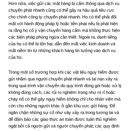
Hơn nữa, việc gửi các mặt hàng bị cấm thông qua dịch vụ
chuyển phát nhanh cũng có thể gây ra hậu quả tiêu cực
cho chính công ty chuyển phát nhanh. Họ có thể phải đối
mặt với hành động pháp lý hoặc tiền phạt nếu bị phát hiện
ra rằng họ cố ý vận chuyển hàng cấm mà không thực hiện
các biện pháp phòng ngừa cần thiết. Ngoài ra, danh tiếng
của họ có thể bị tổn hại, dẫn đến mất việc kinh doanh và
mất niềm tin từ những khách hàng tin tưởng vào dịch vụ
của họ.
Trong một số trường hợp khi các vật liệu nguy hiểm được
gửi nhầm qua người chuyển phát nhanh và tai nạn xảy ra
trong quá trình vận chuyển do quy trình đóng gói hoặc xử lý
không đúng cách, các rủi ro nghiêm trọng như rò rỉ hoặc
cháy nổ có thể gây nguy hiểm không chỉ cho nhân viên mà
còn cho những người khác ở gần khu vực gửi hàng. Để
ngăn chặn những sự cố như vậy xảy ra trong tương lai và
để đảm bảo các giao thức an toàn được tuân thủ nghiêm
ngặt bởi cả người gửi và người chuyển phát; các quy định