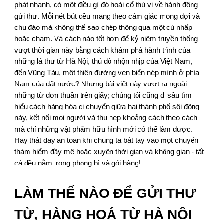
phát nhanh, có một điều gì đó hoài cổ thú vị về hành động
gửi thư. Mỗi nét bút đều mang theo cảm giác mong đợi và
chu đáo mà không thể sao chép thông qua một cú nhấp
hoặc chạm. Và cách nào tốt hơn để kỷ niệm truyền thống
vượt thời gian này bằng cách khám phá hành trình của
những lá thư từ Hà Nội, thủ đô nhộn nhịp của Việt Nam,
đến Vũng Tàu, một thiên đường ven biển nép mình ở phía
Nam của đất nước? Nhưng bài viết này vượt ra ngoài
những từ đơn thuần trên giấy; chúng tôi cũng đi sâu tìm
hiểu cách hàng hóa di chuyển giữa hai thành phố sôi động
này, kết nối mọi người và thu hẹp khoảng cách theo cách
mà chỉ những vật phẩm hữu hình mới có thể làm được.
Hãy thắt dây an toàn khi chúng ta bắt tay vào một chuyến
thám hiểm đầy mê hoặc xuyên thời gian và không gian - tất
cả đều nằm trong phong bì và gói hàng!
LÀM THẾ NÀO ĐỂ GỬI THƯ
TỪ, HÀNG HOÁ TỪ HÀ NỘI