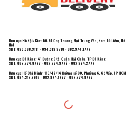
Bưu cục Hà Nội: Kiot 50-51 Chợ Thương Mại Trung Văn, Nam Từ Liêm, Hà
Nội
SĐT: 093.398.3111 - 094.319.9918 - 082.974.1777
Bưu cục Đà Nẵng: 41 Đường 3/2, Quận Hải Châu, TP Đà Nẵng
SĐT: 082.974.8777 - 082.974.9777 - 082.974.2777
Bưu cục Hồ Chí Minh:
110/47/14 Đường số 30, Phường 6, Gò Vấp, TP HCM
SĐT:
094.319.9918 - 082.974.1777 -
082.974.8777
Thu mua vải tồn kho
,
Thu mua vải thanh lý
,
Mở tài khoản ngân hàng Online
,
Sữa
Opticare
,
Sữa Non Opticare