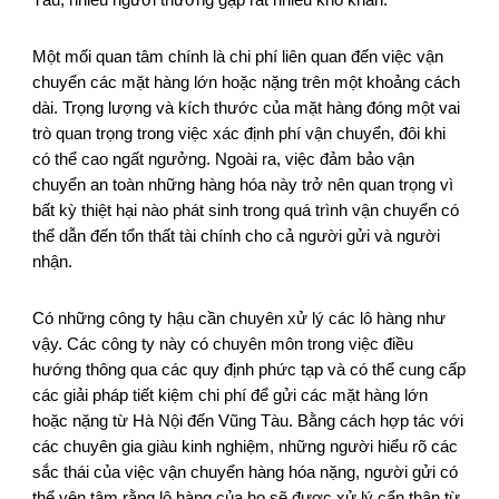
Tàu, nhiều người thường gặp rất nhiều khó khăn.
Một mối quan tâm chính là chi phí liên quan đến việc vận
chuyển các mặt hàng lớn hoặc nặng trên một khoảng cách
dài. Trọng lượng và kích thước của mặt hàng đóng một vai
trò quan trọng trong việc xác định phí vận chuyển, đôi khi
có thể cao ngất ngưởng. Ngoài ra, việc đảm bảo vận
chuyển an toàn những hàng hóa này trở nên quan trọng vì
bất kỳ thiệt hại nào phát sinh trong quá trình vận chuyển có
thể dẫn đến tổn thất tài chính cho cả người gửi và người
nhận.
Có những công ty hậu cần chuyên xử lý các lô hàng như
vậy. Các công ty này có chuyên môn trong việc điều
hướng thông qua các quy định phức tạp và có thể cung cấp
các giải pháp tiết kiệm chi phí để gửi các mặt hàng lớn
hoặc nặng từ Hà Nội đến Vũng Tàu. Bằng cách hợp tác với
các chuyên gia giàu kinh nghiệm, những người hiểu rõ các
sắc thái của việc vận chuyển hàng hóa nặng, người gửi có
thể yên tâm rằng lô hàng của họ sẽ được xử lý cẩn thận từ