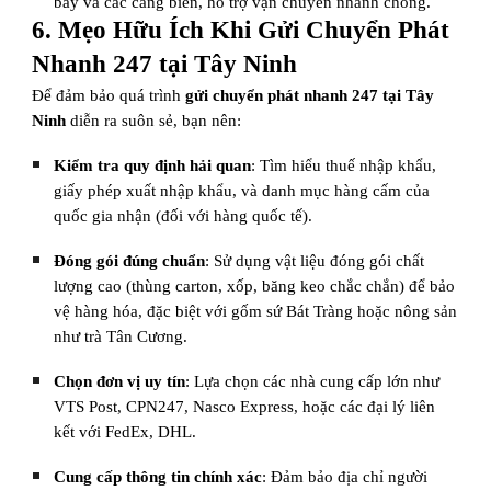
bay và các cảng biển, hỗ trợ vận chuyển nhanh chóng.
6. Mẹo Hữu Ích Khi Gửi Chuyển Phát
Nhanh 247 tại Tây Ninh
Để đảm bảo quá trình
gửi chuyển phát nhanh 247 tại Tây
Ninh
diễn ra suôn sẻ, bạn nên:
Kiểm tra quy định hải quan
: Tìm hiểu thuế nhập khẩu,
giấy phép xuất nhập khẩu, và danh mục hàng cấm của
quốc gia nhận (đối với hàng quốc tế).
Đóng gói đúng chuẩn
: Sử dụng vật liệu đóng gói chất
lượng cao (thùng carton, xốp, băng keo chắc chắn) để bảo
vệ hàng hóa, đặc biệt với gốm sứ Bát Tràng hoặc nông sản
như trà Tân Cương.
Chọn đơn vị uy tín
: Lựa chọn các nhà cung cấp lớn như
VTS Post, CPN247, Nasco Express, hoặc các đại lý liên
kết với FedEx, DHL.
Cung cấp thông tin chính xác
: Đảm bảo địa chỉ người