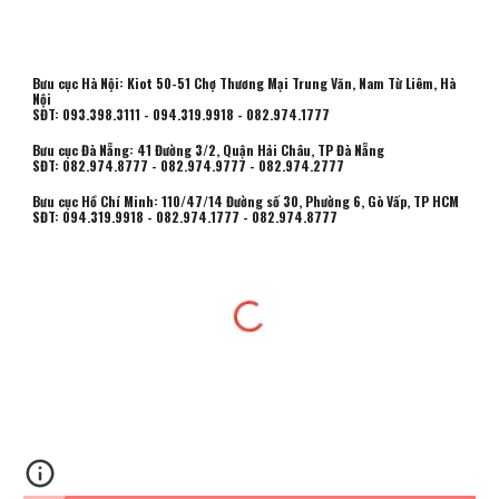
Bưu cục Hà Nội: Kiot 50-51 Chợ Thương Mại Trung Văn, Nam Từ Liêm, Hà
Nội
SĐT: 093.398.3111 - 094.319.9918 - 082.974.1777
Bưu cục Đà Nẵng: 41 Đường 3/2, Quận Hải Châu, TP Đà Nẵng
SĐT: 082.974.8777 - 082.974.9777 - 082.974.2777
Bưu cục Hồ Chí Minh:
110/47/14 Đường số 30, Phường 6, Gò Vấp, TP HCM
SĐT:
094.319.9918 - 082.974.1777 -
082.974.8777
Thu mua vải tồn kho
,
Thu mua vải thanh lý
,
Mở tài khoản ngân hàng Online
,
Sữa
Opticare
,
Sữa Non Opticare