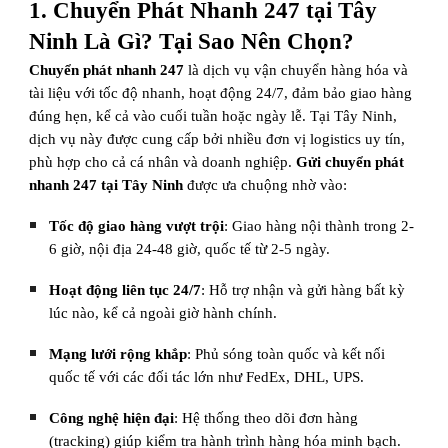
1. Chuyển Phát Nhanh 247 tại Tây
Ninh Là Gì? Tại Sao Nên Chọn?
Chuyển phát nhanh 247
là dịch vụ vận chuyển hàng hóa và
tài liệu với tốc độ nhanh, hoạt động 24/7, đảm bảo giao hàng
đúng hẹn, kể cả vào cuối tuần hoặc ngày lễ. Tại Tây Ninh,
dịch vụ này được cung cấp bởi nhiều đơn vị logistics uy tín,
phù hợp cho cả cá nhân và doanh nghiệp.
Gửi chuyển phát
nhanh 247 tại Tây Ninh
được ưa chuộng nhờ vào:
Tốc độ giao hàng vượt trội
: Giao hàng nội thành trong 2-
6 giờ, nội địa 24-48 giờ, quốc tế từ 2-5 ngày.
Hoạt động liên tục 24/7
: Hỗ trợ nhận và gửi hàng bất kỳ
lúc nào, kể cả ngoài giờ hành chính.
Mạng lưới rộng khắp
: Phủ sóng toàn quốc và kết nối
quốc tế với các đối tác lớn như FedEx, DHL, UPS.
Công nghệ hiện đại
: Hệ thống theo dõi đơn hàng
(tracking) giúp kiểm tra hành trình hàng hóa minh bạch.