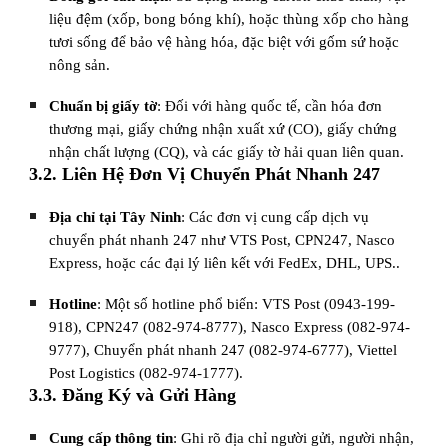
liệu đệm (xốp, bong bóng khí), hoặc thùng xốp cho hàng
tươi sống để bảo vệ hàng hóa, đặc biệt với gốm sứ hoặc
nông sản.
Chuẩn bị giấy tờ
: Đối với hàng quốc tế, cần hóa đơn
thương mại, giấy chứng nhận xuất xứ (CO), giấy chứng
nhận chất lượng (CQ), và các giấy tờ hải quan liên quan.
3.2. Liên Hệ Đơn Vị Chuyển Phát Nhanh 247
Địa chỉ tại Tây Ninh
: Các đơn vị cung cấp dịch vụ
chuyển phát nhanh 247 như VTS Post, CPN247, Nasco
Express, hoặc các đại lý liên kết với FedEx, DHL, UPS..
Hotline
: Một số hotline phổ biến: VTS Post (0943-199-
918), CPN247 (082-974-8777), Nasco Express (082-974-
9777), Chuyển phát nhanh 247 (082-974-6777), Viettel
Post Logistics (082-974-1777).
3.3. Đăng Ký và Gửi Hàng
Cung cấp thông tin
: Ghi rõ địa chỉ người gửi, người nhận,