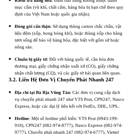
Kiểm tra hàng hóa
: Đảm bảo hàng không thuộc danh
mục cấm (vũ khí, chất cấm, hàng hóa bị hạn chế theo quy
định của Việt Nam hoặc quốc gia nhận).
Đóng gói cẩn thận
: Sử dụng thùng carton chắc chắn, vật
liệu đệm (xốp, bong bóng khí), hoặc thùng xốp cho hàng
tươi sống để bảo vệ hàng hóa, đặc biệt với gốm sứ hoặc
nông sản.
Chuẩn bị giấy tờ
: Đối với hàng quốc tế, cần hóa đơn
thương mại, giấy chứng nhận xuất xứ (CO), giấy chứng
nhận chất lượng (CQ), và các giấy tờ hải quan liên quan.
3.2. Liên Hệ Đơn Vị Chuyển Phát Nhanh 247
Địa chỉ tại Bà Rịa Vũng Tàu
: Các đơn vị cung cấp dịch
vụ chuyển phát nhanh 247 như VTS Post, CPN247, Nasco
Express, hoặc các đại lý liên kết với FedEx, DHL, UPS..
Hotline
: Một số hotline phổ biến: VTS Post (0943-199-
918), CPN247 (082-974-8777), Nasco Express (082-974-
9777), Chuyển phát nhanh 247 (082-974-6777), Viettel