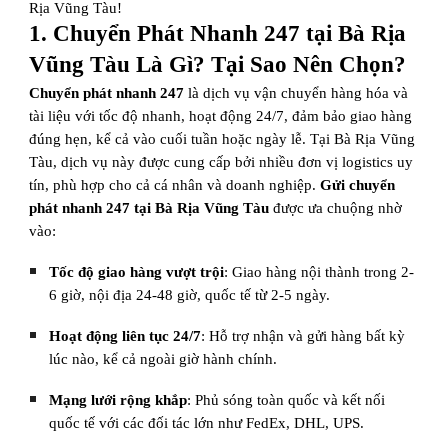
Rịa Vũng Tàu!
1. Chuyển Phát Nhanh 247 tại Bà Rịa
Vũng Tàu Là Gì? Tại Sao Nên Chọn?
Chuyển phát nhanh 247
là dịch vụ vận chuyển hàng hóa và
tài liệu với tốc độ nhanh, hoạt động 24/7, đảm bảo giao hàng
đúng hẹn, kể cả vào cuối tuần hoặc ngày lễ. Tại Bà Rịa Vũng
Tàu, dịch vụ này được cung cấp bởi nhiều đơn vị logistics uy
tín, phù hợp cho cả cá nhân và doanh nghiệp.
Gửi chuyển
phát nhanh 247 tại Bà Rịa Vũng Tàu
được ưa chuộng nhờ
vào:
Tốc độ giao hàng vượt trội
: Giao hàng nội thành trong 2-
6 giờ, nội địa 24-48 giờ, quốc tế từ 2-5 ngày.
Hoạt động liên tục 24/7
: Hỗ trợ nhận và gửi hàng bất kỳ
lúc nào, kể cả ngoài giờ hành chính.
Mạng lưới rộng khắp
: Phủ sóng toàn quốc và kết nối
quốc tế với các đối tác lớn như FedEx, DHL, UPS.