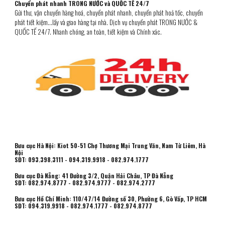
Chuyển phát nhanh TRONG NƯỚC và QUỐC TẾ 24/7
Gửi thư, vận chuyển hàng hoá
, chuyển phát nhanh, chuyển phát hoả tốc, chuyển
phát ti
ết kiệm...lấy và giao hàng tại nhà. Dịch vụ chuyển phát
TRONG NƯỚC &
QUỐC TẾ 24/7. Nhanh chóng, an toàn, tiết kiệm và Chính xác.
Bưu cục Hà Nội: Kiot 50-51 Chợ Thương Mại Trung Văn, Nam Từ Liêm, Hà
Nội
SĐT: 093.398.3111 - 094.319.9918 - 082.974.1777
Bưu cục Đà Nẵng: 41 Đường 3/2, Quận Hải Châu, TP Đà Nẵng
SĐT: 082.974.8777 - 082.974.9777 - 082.974.2777
Bưu cục Hồ Chí Minh:
110/47/14 Đường số 30, Phường 6, Gò Vấp, TP HCM
SĐT:
094.319.9918 - 082.974.1777 -
082.974.8777