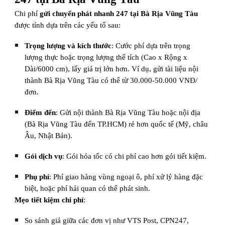
Chi phí
gửi chuyển phát nhanh 247 tại Bà Rịa Vũng Tàu
được tính dựa trên các yếu tố sau:
Trọng lượng và kích thước
: Cước phí dựa trên trọng
lượng thực hoặc trọng lượng thể tích (Cao x Rộng x
Dài/6000 cm), lấy giá trị lớn hơn. Ví dụ, gửi tài liệu nội
thành Bà Rịa Vũng Tàu có thể từ 30.000-50.000 VNĐ/
đơn.
Điểm đến
: Gửi nội thành Bà Rịa Vũng Tàu hoặc nội địa
(Bà Rịa Vũng Tàu đến TP.HCM) rẻ hơn quốc tế (Mỹ, châu
Âu, Nhật Bản).
Gói dịch vụ
: Gói hỏa tốc có chi phí cao hơn gói tiết kiệm.
Phụ phí
: Phí giao hàng vùng ngoại ô, phí xử lý hàng đặc
biệt, hoặc phí hải quan có thể phát sinh.
Mẹo tiết kiệm chi phí
:
So sánh giá giữa các đơn vị như VTS Post, CPN247,