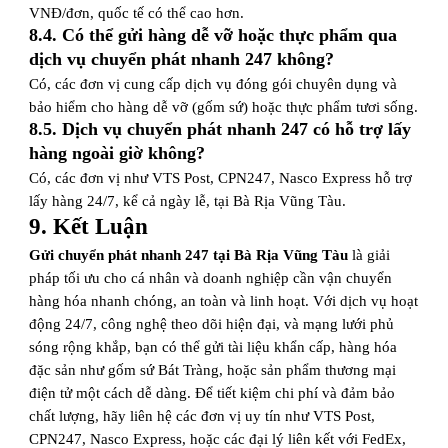
VNĐ/đơn, quốc tế có thể cao hơn.
8.4. Có thể gửi hàng dễ vỡ hoặc thực phẩm qua
dịch vụ chuyển phát nhanh 247 không?
Có, các đơn vị cung cấp dịch vụ đóng gói chuyên dụng và
bảo hiểm cho hàng dễ vỡ (gốm sứ) hoặc thực phẩm tươi sống.
8.5. Dịch vụ chuyển phát nhanh 247 có hỗ trợ lấy
hàng ngoài giờ không?
Có, các đơn vị như VTS Post, CPN247, Nasco Express hỗ trợ
lấy hàng 24/7, kể cả ngày lễ, tại Bà Rịa Vũng Tàu.
9. Kết Luận
Gửi chuyển phát nhanh 247 tại Bà Rịa Vũng Tàu
là giải
pháp tối ưu cho cá nhân và doanh nghiệp cần vận chuyển
hàng hóa nhanh chóng, an toàn và linh hoạt. Với dịch vụ hoạt
động 24/7, công nghệ theo dõi hiện đại, và mạng lưới phủ
sóng rộng khắp, bạn có thể gửi tài liệu khẩn cấp, hàng hóa
đặc sản như gốm sứ Bát Tràng, hoặc sản phẩm thương mại
điện tử một cách dễ dàng. Để tiết kiệm chi phí và đảm bảo
chất lượng, hãy liên hệ các đơn vị uy tín như VTS Post,
CPN247, Nasco Express, hoặc các đại lý liên kết với FedEx,