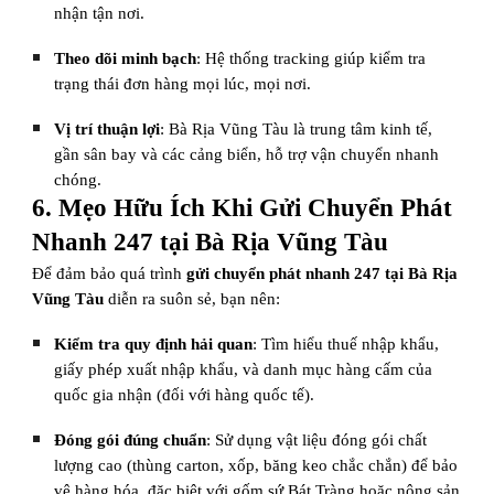
nhận tận nơi.
Theo dõi minh bạch
: Hệ thống tracking giúp kiểm tra
trạng thái đơn hàng mọi lúc, mọi nơi.
Vị trí thuận lợi
: Bà Rịa Vũng Tàu là trung tâm kinh tế,
gần sân bay và các cảng biển, hỗ trợ vận chuyển nhanh
chóng.
6. Mẹo Hữu Ích Khi Gửi Chuyển Phát
Nhanh 247 tại Bà Rịa Vũng Tàu
Để đảm bảo quá trình
gửi chuyển phát nhanh 247 tại Bà Rịa
Vũng Tàu
diễn ra suôn sẻ, bạn nên:
Kiểm tra quy định hải quan
: Tìm hiểu thuế nhập khẩu,
giấy phép xuất nhập khẩu, và danh mục hàng cấm của
quốc gia nhận (đối với hàng quốc tế).
Đóng gói đúng chuẩn
: Sử dụng vật liệu đóng gói chất
lượng cao (thùng carton, xốp, băng keo chắc chắn) để bảo
vệ hàng hóa, đặc biệt với gốm sứ Bát Tràng hoặc nông sản