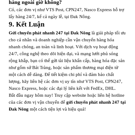
hàng ngoài giờ không?
Có, các đơn vị như VTS Post, CPN247, Nasco Express hỗ trợ
lấy hàng 24/7, kể cả ngày lễ, tại Đak Nông.
9. Kết Luận
Gửi chuyển phát nhanh 247 tại Đak Nông
là giải pháp tối ưu
cho cá nhân và doanh nghiệp cần vận chuyển hàng hóa
nhanh chóng, an toàn và linh hoạt. Với dịch vụ hoạt động
24/7, công nghệ theo dõi hiện đại, và mạng lưới phủ sóng
rộng khắp, bạn có thể gửi tài liệu khẩn cấp, hàng hóa đặc sản
như gốm sứ Bát Tràng, hoặc sản phẩm thương mại điện tử
một cách dễ dàng. Để tiết kiệm chi phí và đảm bảo chất
lượng, hãy liên hệ các đơn vị uy tín như VTS Post, CPN247,
Nasco Express, hoặc các đại lý liên kết với FedEx, DHL.
Bắt đầu ngay hôm nay! Truy cập website hoặc liên hệ hotline
của các đơn vị vận chuyển để
gửi chuyển phát nhanh 247 tại
Đak Nông
một cách tiện lợi và hiệu quả!