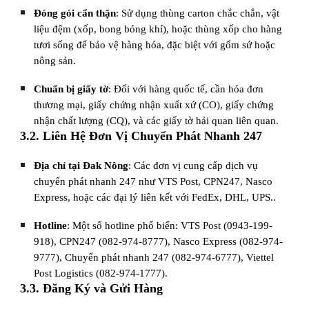
Đóng gói cẩn thận
: Sử dụng thùng carton chắc chắn, vật
liệu đệm (xốp, bong bóng khí), hoặc thùng xốp cho hàng
tươi sống để bảo vệ hàng hóa, đặc biệt với gốm sứ hoặc
nông sản.
Chuẩn bị giấy tờ
: Đối với hàng quốc tế, cần hóa đơn
thương mại, giấy chứng nhận xuất xứ (CO), giấy chứng
nhận chất lượng (CQ), và các giấy tờ hải quan liên quan.
3.2. Liên Hệ Đơn Vị Chuyển Phát Nhanh 247
Địa chỉ tại Đak Nông
: Các đơn vị cung cấp dịch vụ
chuyển phát nhanh 247 như VTS Post, CPN247, Nasco
Express, hoặc các đại lý liên kết với FedEx, DHL, UPS..
Hotline
: Một số hotline phổ biến: VTS Post (0943-199-
918), CPN247 (082-974-8777), Nasco Express (082-974-
9777), Chuyển phát nhanh 247 (082-974-6777), Viettel
Post Logistics (082-974-1777).
3.3. Đăng Ký và Gửi Hàng