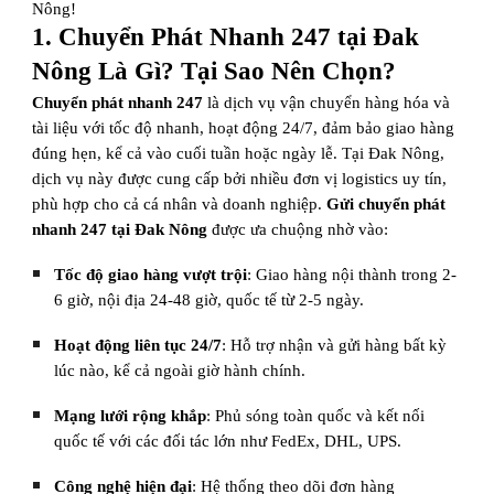
Nông!
1. Chuyển Phát Nhanh 247 tại Đak
Nông Là Gì? Tại Sao Nên Chọn?
Chuyển phát nhanh 247
là dịch vụ vận chuyển hàng hóa và
tài liệu với tốc độ nhanh, hoạt động 24/7, đảm bảo giao hàng
đúng hẹn, kể cả vào cuối tuần hoặc ngày lễ. Tại Đak Nông,
dịch vụ này được cung cấp bởi nhiều đơn vị logistics uy tín,
phù hợp cho cả cá nhân và doanh nghiệp.
Gửi chuyển phát
nhanh 247 tại Đak Nông
được ưa chuộng nhờ vào:
Tốc độ giao hàng vượt trội
: Giao hàng nội thành trong 2-
6 giờ, nội địa 24-48 giờ, quốc tế từ 2-5 ngày.
Hoạt động liên tục 24/7
: Hỗ trợ nhận và gửi hàng bất kỳ
lúc nào, kể cả ngoài giờ hành chính.
Mạng lưới rộng khắp
: Phủ sóng toàn quốc và kết nối
quốc tế với các đối tác lớn như FedEx, DHL, UPS.
Công nghệ hiện đại
: Hệ thống theo dõi đơn hàng