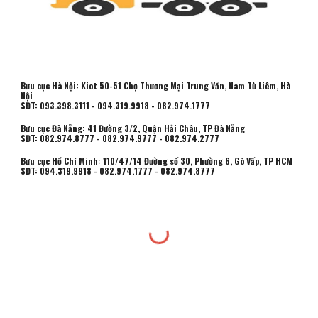
Bưu cục Hà Nội: Kiot 50-51 Chợ Thương Mại Trung Văn, Nam Từ Liêm, Hà
Nội
SĐT: 093.398.3111 - 094.319.9918 - 082.974.1777
Bưu cục Đà Nẵng: 41 Đường 3/2, Quận Hải Châu, TP Đà Nẵng
SĐT: 082.974.8777 - 082.974.9777 - 082.974.2777
Bưu cục Hồ Chí Minh:
110/47/14 Đường số 30, Phường 6, Gò Vấp, TP HCM
SĐT:
094.319.9918 - 082.974.1777 -
082.974.8777
Thu mua vải tồn kho
,
Thu mua vải thanh lý
,
Mở tài khoản ngân hàng Online
,
Sữa
Opticare
,
Sữa Non Opticare