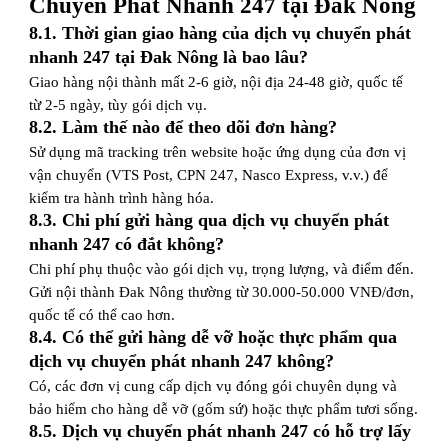
Chuyển Phát Nhanh 247 tại Đak Nông
8.1. Thời gian giao hàng của dịch vụ chuyển phát
nhanh 247 tại Đak Nông là bao lâu?
Giao hàng nội thành mất 2-6 giờ, nội địa 24-48 giờ, quốc tế
từ 2-5 ngày, tùy gói dịch vụ.
8.2. Làm thế nào để theo dõi đơn hàng?
Sử dụng mã tracking trên website hoặc ứng dụng của đơn vị
vận chuyển (VTS Post, CPN 247, Nasco Express, v.v.) để
kiểm tra hành trình hàng hóa.
8.3. Chi phí gửi hàng qua dịch vụ chuyển phát
nhanh 247 có đắt không?
Chi phí phụ thuộc vào gói dịch vụ, trọng lượng, và điểm đến.
Gửi nội thành Đak Nông thường từ 30.000-50.000 VNĐ/đơn,
quốc tế có thể cao hơn.
8.4. Có thể gửi hàng dễ vỡ hoặc thực phẩm qua
dịch vụ chuyển phát nhanh 247 không?
Có, các đơn vị cung cấp dịch vụ đóng gói chuyên dụng và
bảo hiểm cho hàng dễ vỡ (gốm sứ) hoặc thực phẩm tươi sống.
8.5. Dịch vụ chuyển phát nhanh 247 có hỗ trợ lấy