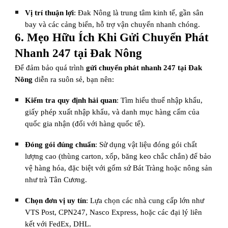
Vị trí thuận lợi
: Đak Nông là trung tâm kinh tế, gần sân
bay và các cảng biển, hỗ trợ vận chuyển nhanh chóng.
6. Mẹo Hữu Ích Khi Gửi Chuyển Phát
Nhanh 247 tại Đak Nông
Để đảm bảo quá trình
gửi chuyển phát nhanh 247 tại Đak
Nông
diễn ra suôn sẻ, bạn nên:
Kiểm tra quy định hải quan
: Tìm hiểu thuế nhập khẩu,
giấy phép xuất nhập khẩu, và danh mục hàng cấm của
quốc gia nhận (đối với hàng quốc tế).
Đóng gói đúng chuẩn
: Sử dụng vật liệu đóng gói chất
lượng cao (thùng carton, xốp, băng keo chắc chắn) để bảo
vệ hàng hóa, đặc biệt với gốm sứ Bát Tràng hoặc nông sản
như trà Tân Cương.
Chọn đơn vị uy tín
: Lựa chọn các nhà cung cấp lớn như
VTS Post, CPN247, Nasco Express, hoặc các đại lý liên
kết với FedEx, DHL.