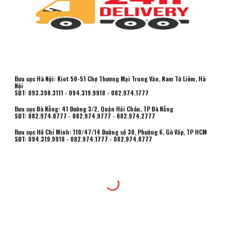
Bưu cục Hà Nội: Kiot 50-51 Chợ Thương Mại Trung Văn, Nam Từ Liêm, Hà
Nội
SĐT: 093.398.3111 - 094.319.9918 - 082.974.1777
Bưu cục Đà Nẵng: 41 Đường 3/2, Quận Hải Châu, TP Đà Nẵng
SĐT: 082.974.8777 - 082.974.9777 - 082.974.2777
Bưu cục Hồ Chí Minh:
110/47/14 Đường số 30, Phường 6, Gò Vấp, TP HCM
SĐT:
094.319.9918 - 082.974.1777 -
082.974.8777
Thu mua vải tồn kho
,
Thu mua vải thanh lý
,
Mở tài khoản ngân hàng Online
,
Sữa