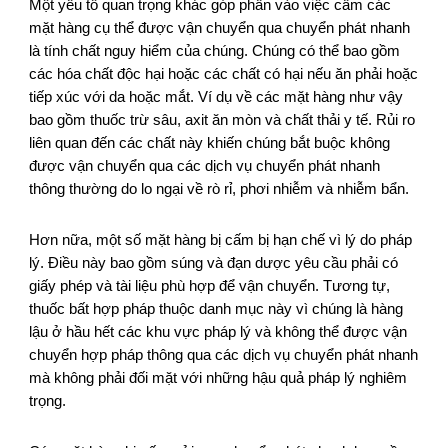
Một yếu tố quan trọng khác góp phần vào việc cấm các
mặt hàng cụ thể được vận chuyển qua chuyển phát nhanh
là tính chất nguy hiểm của chúng. Chúng có thể bao gồm
các hóa chất độc hại hoặc các chất có hại nếu ăn phải hoặc
tiếp xúc với da hoặc mắt. Ví dụ về các mặt hàng như vậy
bao gồm thuốc trừ sâu, axit ăn mòn và chất thải y tế. Rủi ro
liên quan đến các chất này khiến chúng bắt buộc không
được vận chuyển qua các dịch vụ chuyển phát nhanh
thông thường do lo ngại về rò rỉ, phơi nhiễm và nhiễm bẩn.
Hơn nữa, một số mặt hàng bị cấm bị hạn chế vì lý do pháp
lý. Điều này bao gồm súng và đạn dược yêu cầu phải có
giấy phép và tài liệu phù hợp để vận chuyển. Tương tự,
thuốc bất hợp pháp thuộc danh mục này vì chúng là hàng
lậu ở hầu hết các khu vực pháp lý và không thể được vận
chuyển hợp pháp thông qua các dịch vụ chuyển phát nhanh
mà không phải đối mặt với những hậu quả pháp lý nghiêm
trọng.