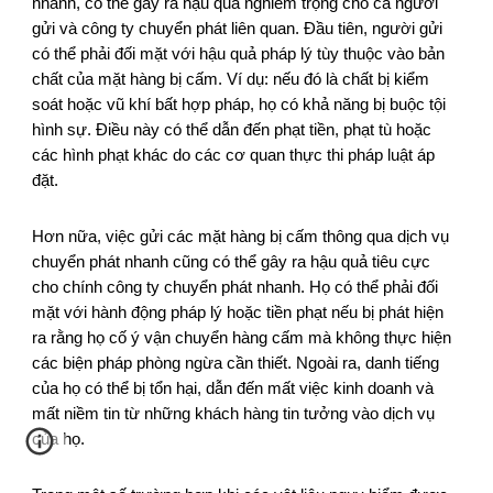
nhanh, có thể gây ra hậu quả nghiêm trọng cho cả người
gửi và công ty chuyển phát liên quan. Đầu tiên, người gửi
có thể phải đối mặt với hậu quả pháp lý tùy thuộc vào bản
chất của mặt hàng bị cấm. Ví dụ: nếu đó là chất bị kiểm
soát hoặc vũ khí bất hợp pháp, họ có khả năng bị buộc tội
hình sự. Điều này có thể dẫn đến phạt tiền, phạt tù hoặc
các hình phạt khác do các cơ quan thực thi pháp luật áp
đặt.
Hơn nữa, việc gửi các mặt hàng bị cấm thông qua dịch vụ
chuyển phát nhanh cũng có thể gây ra hậu quả tiêu cực
cho chính công ty chuyển phát nhanh. Họ có thể phải đối
mặt với hành động pháp lý hoặc tiền phạt nếu bị phát hiện
ra rằng họ cố ý vận chuyển hàng cấm mà không thực hiện
các biện pháp phòng ngừa cần thiết. Ngoài ra, danh tiếng
của họ có thể bị tổn hại, dẫn đến mất việc kinh doanh và
mất niềm tin từ những khách hàng tin tưởng vào dịch vụ
của họ.